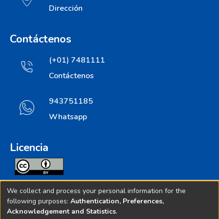
Dirección
Contáctenos
(+01) 7481111
Contáctenos
943751185
Whatsapp
Licencia
Todos los contenidos de repositorio.ins.gob.pe estan
We collect and process your personal information for the
licenciados bajo
following purposes:
Authentication, Preferences,
Acknowledgement and Statistics
.
Creative Commoms License