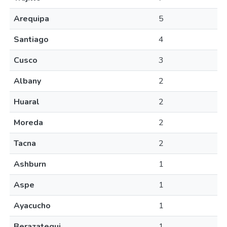
Arequipa
5
Santiago
4
Cusco
3
Albany
2
Huaral
2
Moreda
2
Tacna
2
Ashburn
1
Aspe
1
Ayacucho
1
Berazategui
1