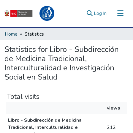
(current)
Log In
Communities & Collections
Home
Statistics
All of DSpace
Statistics for Libro - Subdirección
Estadísticas Externas
de Medicina Tradicional,
Enlaces de interés ▾
Interculturalidad e Investigación
Social en Salud
Total visits
views
Libro - Subdirección de Medicina
Tradicional, Interculturalidad e
212