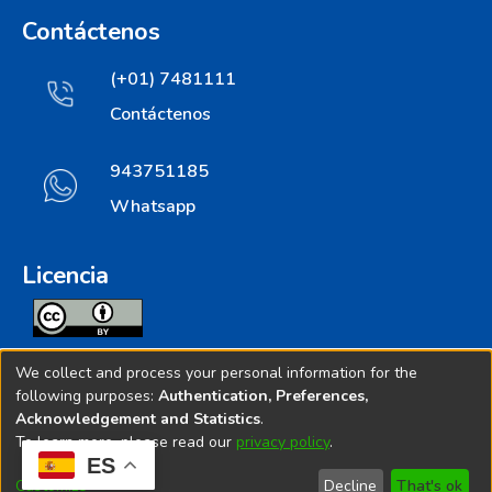
Contáctenos
(+01) 7481111
Contáctenos
943751185
Whatsapp
Licencia
Todos los contenidos de repositorio.ins.gob.pe estan
We collect and process your personal information for the
licenciados bajo
following purposes:
Authentication, Preferences,
Acknowledgement and Statistics
.
Creative Commoms License
To learn more, please read our
privacy policy
.
ES
© 2025. Instituto Nacional de Salud - Implementado por
Customize
Decline
That's ok