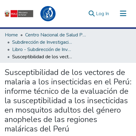
(current)
Log In
Communities & Collections
Home
Centro Nacional de Salud Pública
All of DSpace
Subdirección de Investigación y Laboratorios de Enfermedades Transmisibles
Libro - Subdirección de Investigación y Laboratorios de Enfermedades Transmisibles
Statistics
Susceptibilidad de los vectores de malaria a los insecticidas en el Perú: informe técnico de la evaluación de la susceptibilidad a los insecticidas en mosquitos adultos del género anopheles de las regiones maláricas del Perú
Estadísticas Externas
Enlaces de interés ▾
Susceptibilidad de los vectores de
malaria a los insecticidas en el Perú:
informe técnico de la evaluación de
la susceptibilidad a los insecticidas
en mosquitos adultos del género
anopheles de las regiones
maláricas del Perú