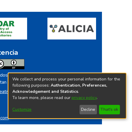
cencia
dos los contenidos de repositorio.ins.gob.pe
We collect and process your personal information for the
tan licenciados bajo
following purposes:
Authentication, Preferences,
eative Commoms License
Acknowledgement and Statistics
.
To learn more, please read our
privacy policy
.
Customize
Decline
That's ok
o.com