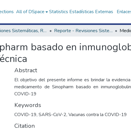
ections
All of DSpace
Statistics
Estadísticas Externas
Enlaces
Revisiones Sistemáticas, Rápidas y Notas Técnicas - UNAGESP
Reporte - Revisiones Sistemáticas, Rápidas y Notas Técnicas - UNAGESP
pharm basado en inmunoglob
écnica
Abstract
El objetivo del presente informe es brindar la evidencia
medicamento de Sinopharm basado en inmunoglobulin
COVID-19
Keywords
COVID-19
,
SARS-CoV-2
,
Vacunas contra la COVID-19
Citation