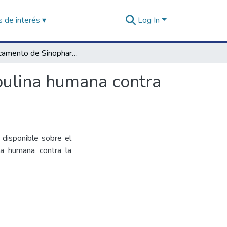
 de interés ▾
Log In
Medicamento de Sinopharm basado en inmunoglobulina humana contra la COVID-19 - Nota Técnica
ulina humana contra
 disponible sobre el
a humana contra la