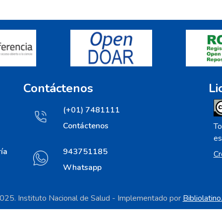
Contáctenos
Li
(+01) 7481111
Contáctenos
To
es
ía
943751185
Cr
Whatsapp
25. Instituto Nacional de Salud - Implementado por
Bibliolatin