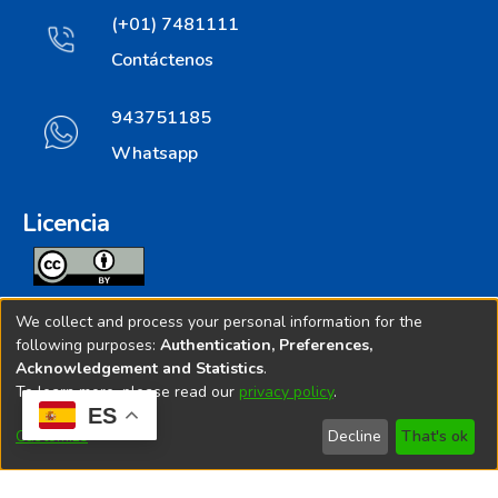
(+01) 7481111
Contáctenos
943751185
Whatsapp
Licencia
Todos los contenidos de repositorio.ins.gob.pe estan
We collect and process your personal information for the
licenciados bajo
following purposes:
Authentication, Preferences,
Acknowledgement and Statistics
.
Creative Commoms License
To learn more, please read our
privacy policy
.
ES
© 2025. Instituto Nacional de Salud - Implementado por
Customize
Decline
That's ok
Bibliolatino.com