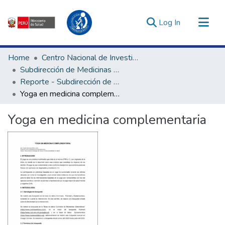
(current)
Log In
Communities & Collections
Home
Centro Nacional de Investigación Social e Interculturalidad en Salud
All of DSpace
Subdirección de Medicinas Complementarias
Reporte - Subdirección de Medicinas Complementarias
Statistics
Yoga en medicina complementaria
Estadísticas Externas
Enlaces de interés ▾
Yoga en medicina complementaria