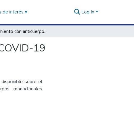
 de interés ▾
Log In
Tratamiento con anticuerpos monoclonales contra COVID-19 desarrollado por Brii Biosciences - Nota Técnica
a COVID-19
 disponible sobre el
rpos monoclonales