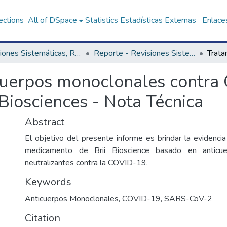
ections
All of DSpace
Statistics
Estadísticas Externas
Enlaces
Revisiones Sistemáticas, Rápidas y Notas Técnicas - UNAGESP
Reporte - Revisiones Sistemáticas, Rápidas y Notas Técnicas - UNAGESP
icuerpos monoclonales contr
 Biosciences - Nota Técnica
Abstract
El objetivo del presente informe es brindar la evidencia
medicamento de Brii Bioscience basado en anticue
neutralizantes contra la COVID-19.
Keywords
Anticuerpos Monoclonales
,
COVID-19
,
SARS-CoV-2
Citation