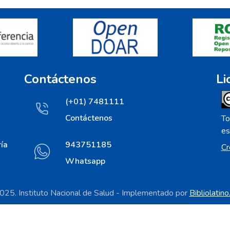
Contáctenos
Li
(+01) 7481111
Contáctenos
To
es
ía
943751185
Cr
Whatsapp
25. Instituto Nacional de Salud - Implementado por
Bibliolatin