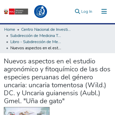
(current)
Log In
Communities & Collections
Home
Centro Nacional de Investigación Social e Interculturalidad en Salud
All of DSpace
Subdirección de Medicina Tradicional, Interculturalidad e Investigación Social en Salud
Libro - Subdirección de Medicina Tradicional, Interculturalidad e Investigación Social en Salud
Statistics
Nuevos aspectos en el estudio agronómico y fitoquímico de las dos especies peruanas del género uncaria: uncaria tomentosa (Wild.) DC. y Uncaria guianensis (Aubl.) Gmel. "Uña de gato"
Estadísticas Externas
Enlaces de interés ▾
Nuevos aspectos en el estudio
agronómico y fitoquímico de las dos
especies peruanas del género
uncaria: uncaria tomentosa (Wild.)
DC. y Uncaria guianensis (Aubl.)
Gmel. "Uña de gato"