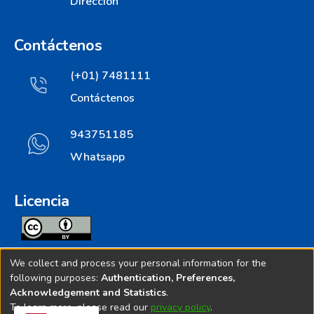
Dirección
Contáctenos
(+01) 7481111
Contáctenos
943751185
Whatsapp
Licencia
Todos los contenidos de repositorio.ins.gob.pe estan
We collect and process your personal information for the
licenciados bajo
following purposes:
Authentication, Preferences,
Acknowledgement and Statistics
.
Creative Commoms License
To learn more, please read our
privacy policy
.