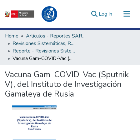
(current)
Log In
Communities & Collections
Home
Artículos - Reportes SARS-CoV-2
All of DSpace
Revisiones Sistemáticas, Rápidas y Notas Técnicas - UNAGESP
Reporte - Revisiones Sistemáticas, Rápidas y Notas Técnicas - UNAGESP
Statistics
Vacuna Gam-COVID-Vac (Sputnik V), del Instituto de Investigación Gamaleya de Rusia
Estadísticas Externas
Enlaces de interés ▾
Vacuna Gam-COVID-Vac (Sputnik
V), del Instituto de Investigación
Gamaleya de Rusia