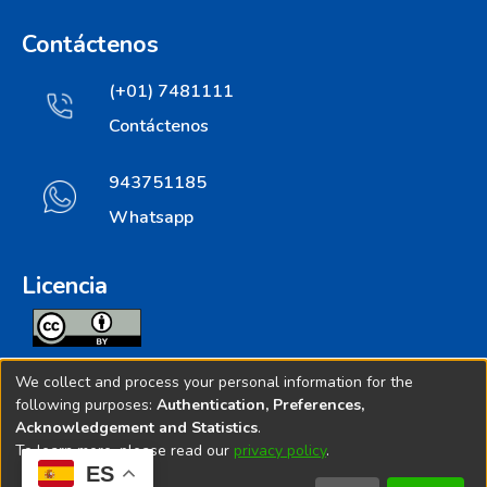
Contáctenos
(+01) 7481111
Contáctenos
943751185
Whatsapp
Licencia
Todos los contenidos de repositorio.ins.gob.pe estan
We collect and process your personal information for the
licenciados bajo
following purposes:
Authentication, Preferences,
Acknowledgement and Statistics
.
Creative Commoms License
To learn more, please read our
privacy policy
.
ES
© 2025. Instituto Nacional de Salud - Implementado por