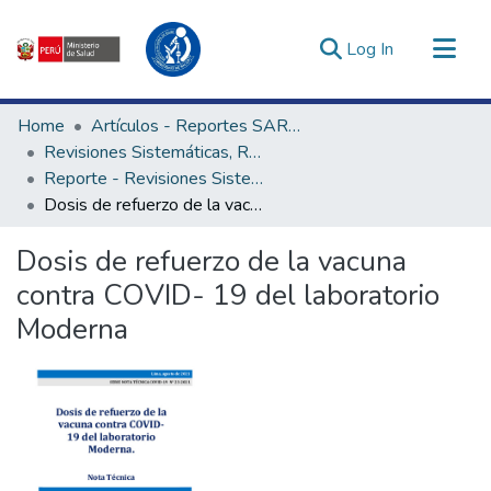
(current)
Log In
Communities & Collections
Home
Artículos - Reportes SARS-CoV-2
All of DSpace
Revisiones Sistemáticas, Rápidas y Notas Técnicas - UNAGESP
Reporte - Revisiones Sistemáticas, Rápidas y Notas Técnicas - UNAGESP
Statistics
Dosis de refuerzo de la vacuna contra COVID- 19 del laboratorio Moderna
Estadísticas Externas
Enlaces de interés ▾
Dosis de refuerzo de la vacuna
contra COVID- 19 del laboratorio
Moderna