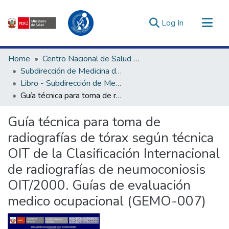
(current)
Log In
Communities & Collections
Home
Centro Nacional de Salud Ocupacional y Protección del Ambiente para la Salud
All of DSpace
Subdirección de Medicina del Trabajo y Ambiental
Libro - Subdirección de Medicina del Trabajo y Ambiental
Statistics
Guía técnica para toma de radiografías de tórax según técnica OIT de la Clasificación Internacional de radiografías de neumoconiosis OIT/2000. Guías de evaluación medico ocupacional (GEMO-007)
Estadísticas Externas
Enlaces de interés ▾
Guía técnica para toma de
radiografías de tórax según técnica
OIT de la Clasificación Internacional
de radiografías de neumoconiosis
OIT/2000. Guías de evaluación
medico ocupacional (GEMO-007)