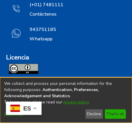
(+01) 7481111
Contáctenos
943751185
Whatsapp
Licencia
Todos los contenidos de repositorio.ins.gob.pe estan
We collect and process your personal information for the
licenciados bajo
following purposes:
Authentication, Preferences,
Acknowledgement and Statistics
.
Creative Commoms License
To learn more, please read our
privacy policy
.
ES
© 2025. Instituto Nacional de Salud - Implementado por
Customize
Decline
That's ok
Bibliolatino.com