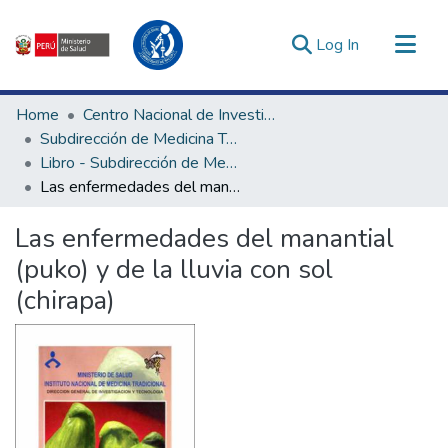
(current)
Log In
Communities & Collections
Home
Centro Nacional de Investigación Social e Interculturalidad en Salud
All of DSpace
Subdirección de Medicina Tradicional, Interculturalidad e Investigación Social en Salud
Libro - Subdirección de Medicina Tradicional, Interculturalidad e Investigación Social en Salud
Statistics
Las enfermedades del manantial (puko) y de la lluvia con sol (chirapa)
Estadísticas Externas
Enlaces de interés ▾
Las enfermedades del manantial
(puko) y de la lluvia con sol
(chirapa)