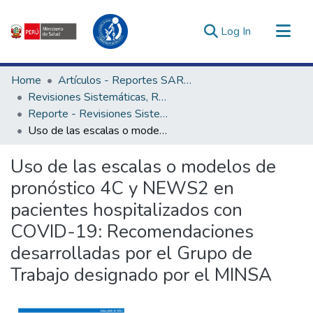
(current)
Log In
Communities & Collections
Home
Artículos - Reportes SARS-CoV-2
All of DSpace
Revisiones Sistemáticas, Rápidas y Notas Técnicas - UNAGESP
Reporte - Revisiones Sistemáticas, Rápidas y Notas Técnicas - UNAGESP
Statistics
Uso de las escalas o modelos de pronóstico 4C y NEWS2 en pacientes hospitalizados con COVID-19: Recomendaciones desarrolladas por el Grupo de Trabajo designado por el MINSA
Estadísticas Externas
Enlaces de interés ▾
Uso de las escalas o modelos de
pronóstico 4C y NEWS2 en
pacientes hospitalizados con
COVID-19: Recomendaciones
desarrolladas por el Grupo de
Trabajo designado por el MINSA