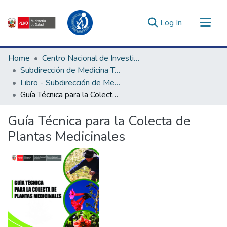
(current)
Log In
Communities & Collections
Home
Centro Nacional de Investigación Social e Interculturalidad en Salud
All of DSpace
Subdirección de Medicina Tradicional, Interculturalidad e Investigación Social en Salud
Libro - Subdirección de Medicina Tradicional, Interculturalidad e Investigación Social en Salud
Statistics
Guía Técnica para la Colecta de Plantas Medicinales
Estadísticas Externas
Enlaces de interés ▾
Guía Técnica para la Colecta de
Plantas Medicinales