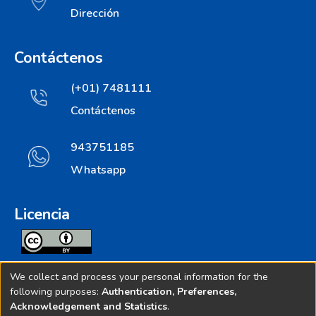
Dirección
Contáctenos
(+01) 7481111
Contáctenos
943751185
Whatsapp
Licencia
Todos los contenidos de repositorio.ins.gob.pe estan
We collect and process your personal information for the
licenciados bajo
following purposes:
Authentication, Preferences,
Acknowledgement and Statistics
.
Creative Commoms License