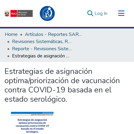
(current)
Log In
Communities & Collections
Home
Artículos - Reportes SARS-CoV-2
All of DSpace
Revisiones Sistemáticas, Rápidas y Notas Técnicas - UNAGESP
Reporte - Revisiones Sistemáticas, Rápidas y Notas Técnicas - UNAGESP
Statistics
Estrategias de asignación optima/priorización de vacunación contra COVID-19 basada en el estado serológico.
Estadísticas Externas
Enlaces de interés ▾
Estrategias de asignación
optima/priorización de vacunación
contra COVID-19 basada en el
estado serológico.