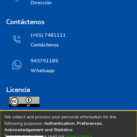
Dirección
Contáctenos
(+01) 7481111
Contáctenos
943751185
Whatsapp
Licencia
Todos los contenidos de repositorio.ins.gob.pe estan
We collect and process your personal information for the
licenciados bajo
following purposes:
Authentication, Preferences,
Acknowledgement and Statistics
.
Creative Commoms License
To learn more, please read our
privacy policy
.