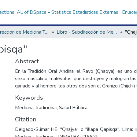
ections
All of DSpace
Statistics
Estadísticas Externas
Enlaces
Subdirección de Medicina Tradicional, Interculturalidad e Investigación Social en Salud
Libro - Subdirección de Medicina Tradicional, Interculturalidad e Investigación Social en Salud
"Qhaj
pisqa"
Abstract
En la Tradición Oral Andina, el Rayo (Qhaqya), es uno
sexo masculino, malévolos, que destruyen y malogran las
ganado y al hombre; los otros dos son el Granizo (Chijchi) y 
Keywords
Medicina Tradicional
,
Salud Pública
Citation
Delgado-Súmar HE. "Qhajya" o "illapa Qapisqa". Lima: I
Medicina Tradicional INMETRA; [1993]