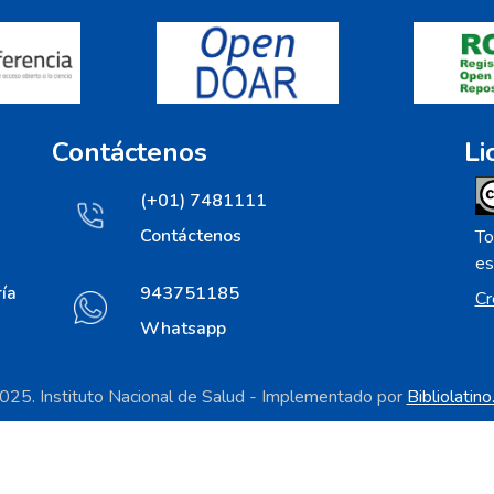
Contáctenos
Li
(+01) 7481111
Contáctenos
To
es
ía
943751185
Cr
Whatsapp
25. Instituto Nacional de Salud - Implementado por
Bibliolatin