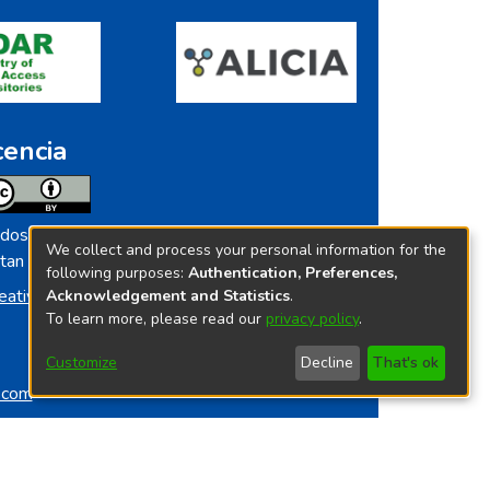
cencia
dos los contenidos de repositorio.ins.gob.pe
We collect and process your personal information for the
tan licenciados bajo
following purposes:
Authentication, Preferences,
eative Commoms License
Acknowledgement and Statistics
.
To learn more, please read our
privacy policy
.
Customize
Decline
That's ok
o.com