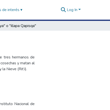
 de interés ▾
Log In
ya" o "illapa Qapisqa"
 de tres hermanos de
 cosechas y matan al
la Nieve (Rit’i).
nstituto Nacional de