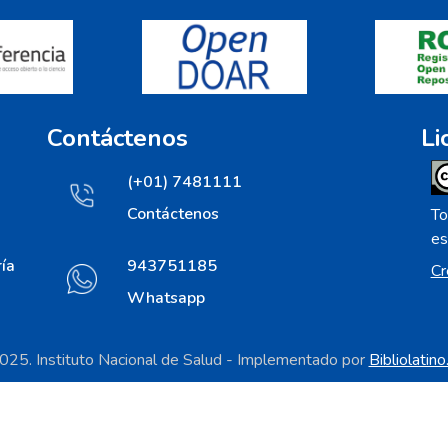
Contáctenos
Li
(+01) 7481111
Contáctenos
To
es
ía
943751185
Cr
Whatsapp
25. Instituto Nacional de Salud - Implementado por
Bibliolatin