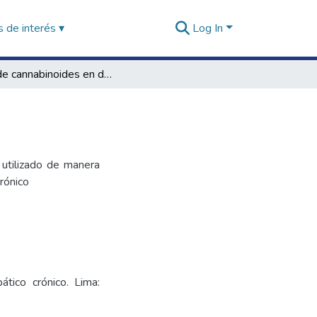
 de interés ▾
Log In
Uso de cannabinoides en dolor neuropático crónico
o
 utilizado de manera
rónico
tico crónico. Lima: