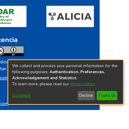
cencia
dos los contenidos de repositorio.ins.gob.pe
We collect and process your personal information for the
tan licenciados bajo
following purposes:
Authentication, Preferences,
eative Commoms License
Acknowledgement and Statistics
.
To learn more, please read our
privacy policy
.
Customize
Decline
That's ok
o.com