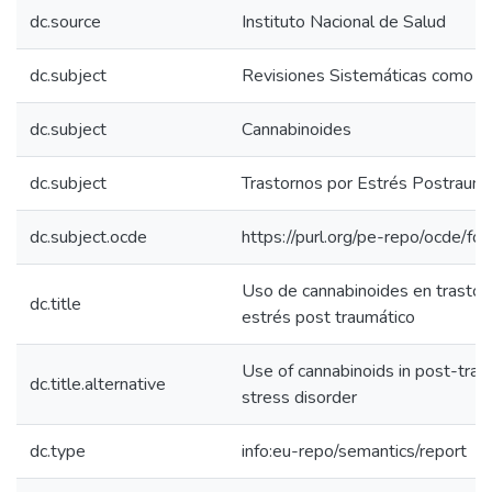
dc.source
Instituto Nacional de Salud
dc.subject
Revisiones Sistemáticas como A
dc.subject
Cannabinoides
dc.subject
Trastornos por Estrés Postraumá
dc.subject.ocde
https://purl.org/pe-repo/ocde/fo
Uso de cannabinoides en trastor
dc.title
estrés post traumático
Use of cannabinoids in post-trau
dc.title.alternative
stress disorder
dc.type
info:eu-repo/semantics/report