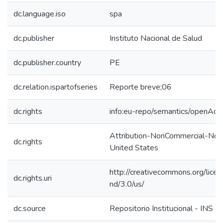
dc.language.iso
spa
dc.publisher
Instituto Nacional de Salud
dc.publisher.country
PE
dc.relation.ispartofseries
Reporte breve;06
dc.rights
info:eu-repo/semantics/openAcc
Attribution-NonCommercial-NoD
dc.rights
United States
http://creativecommons.org/lice
dc.rights.uri
nd/3.0/us/
dc.source
Repositorio Institucional - INS