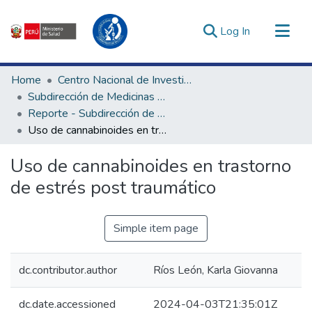
(current)
Log In
Communities & Collections
Home
Centro Nacional de Investigación Social e Interculturalidad en Salud
All of DSpace
Subdirección de Medicinas Complementarias
Reporte - Subdirección de Medicinas Complementarias
Statistics
Uso de cannabinoides en trastorno de estrés post traumático
Estadísticas Externas
Enlaces de interés ▾
Uso de cannabinoides en trastorno
de estrés post traumático
Simple item page
dc.contributor.author
Ríos León, Karla Giovanna
dc.date.accessioned
2024-04-03T21:35:01Z