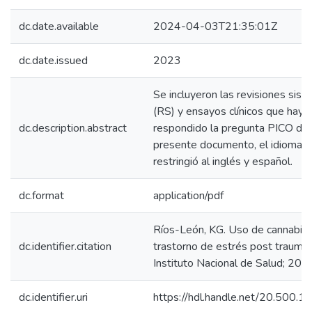
dc.date.available
2024-04-03T21:35:01Z
dc.date.issued
2023
Se incluyeron las revisiones sist
(RS) y ensayos clínicos que haya
dc.description.abstract
respondido la pregunta PICO de 
presente documento, el idioma s
restringió al inglés y español.
dc.format
application/pdf
Ríos-León, KG. Uso de cannabin
dc.identifier.citation
trastorno de estrés post traumát
Instituto Nacional de Salud; 202
dc.identifier.uri
https://hdl.handle.net/20.500.