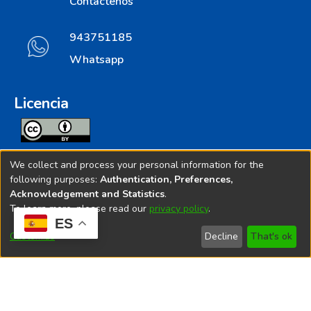
Contáctenos
943751185
Whatsapp
Licencia
Todos los contenidos de repositorio.ins.gob.pe estan
We collect and process your personal information for the
licenciados bajo
following purposes:
Authentication, Preferences,
Acknowledgement and Statistics
.
Creative Commoms License
To learn more, please read our
privacy policy
.
ES
© 2025. Instituto Nacional de Salud - Implementado por
Customize
Decline
That's ok
Bibliolatino.com