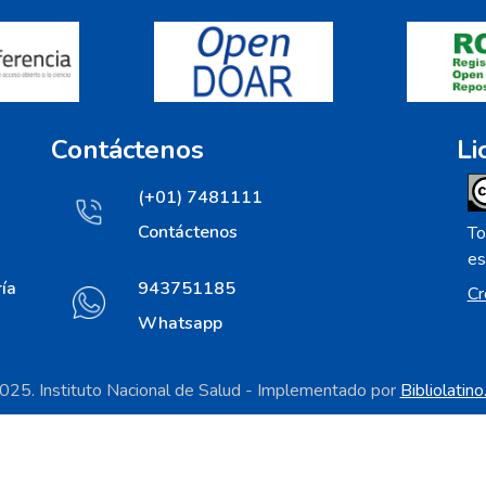
Contáctenos
Li
(+01) 7481111
Contáctenos
To
es
ía
943751185
Cr
Whatsapp
25. Instituto Nacional de Salud - Implementado por
Bibliolatin