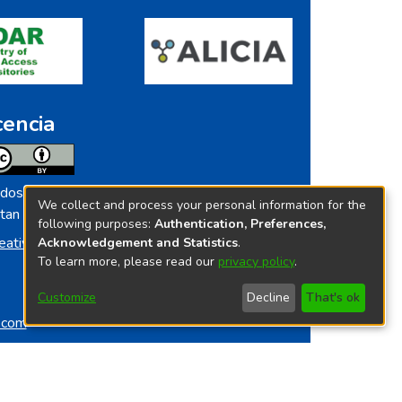
cencia
dos los contenidos de repositorio.ins.gob.pe
We collect and process your personal information for the
tan licenciados bajo
following purposes:
Authentication, Preferences,
eative Commoms License
Acknowledgement and Statistics
.
To learn more, please read our
privacy policy
.
Customize
Decline
That's ok
o.com