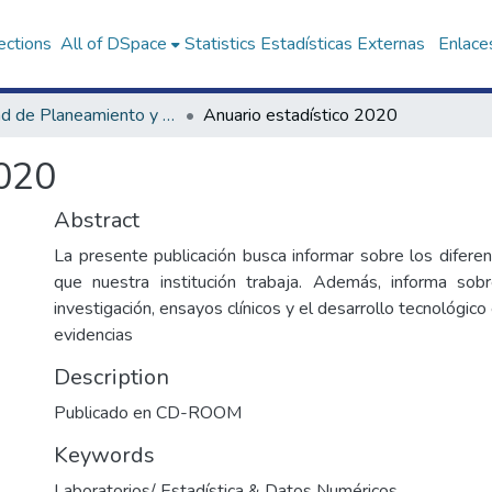
ections
All of DSpace
Statistics
Estadísticas Externas
Enlaces
Unidad de Planeamiento y Estadística
Anuario estadístico 2020
2020
Abstract
La presente publicación busca informar sobre los difere
que nuestra institución trabaja. Además, informa sobr
investigación, ensayos clínicos y el desarrollo tecnológic
evidencias
Description
Publicado en CD-ROOM
Keywords
Laboratorios/ Estadística & Datos Numéricos
,