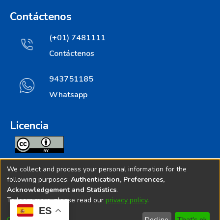
Contáctenos
(+01) 7481111
Contáctenos
943751185
Whatsapp
Licencia
Todos los contenidos de repositorio.ins.gob.pe estan
We collect and process your personal information for the
licenciados bajo
following purposes:
Authentication, Preferences,
Acknowledgement and Statistics
.
Creative Commoms License
To learn more, please read our
privacy policy
.
ES
© 2025. Instituto Nacional de Salud - Implementado por
Customize
Decline
That's ok