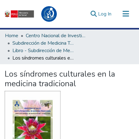
(current)
Log In
Communities & Collections
Home
Centro Nacional de Investigación Social e Interculturalidad en Salud
All of DSpace
Subdirección de Medicina Tradicional, Interculturalidad e Investigación Social en Salud
Libro - Subdirección de Medicina Tradicional, Interculturalidad e Investigación Social en Salud
Statistics
Los síndromes culturales en la medicina tradicional
Estadísticas Externas
Enlaces de interés ▾
Los síndromes culturales en la
medicina tradicional