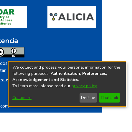
cencia
dos los contenidos de repositorio.ins.gob.pe
We collect and process your personal information for the
tan licenciados bajo
following purposes:
Authentication, Preferences,
eative Commoms License
Acknowledgement and Statistics
.
To learn more, please read our
privacy policy
.
Customize
Decline
That's ok
o.com