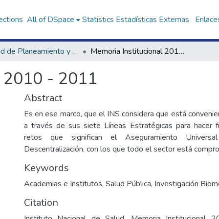
ections
All of DSpace
Statistics
Estadísticas Externas
Enlaces
Unidad de Planeamiento y Estadística
Memoria Institucional 2010 - 2011
l 2010 - 2011
Abstract
Es en ese marco, que el INS considera que está conven
a través de sus siete Líneas Estratégicas para hacer 
retos que significan el Aseguramiento Univers
Descentralización, con los que todo el sector está compr
Keywords
Academias e Institutos
,
Salud Pública
,
Investigación Biom
Citation
Instituto Nacional de Salud. Memoria Institucional