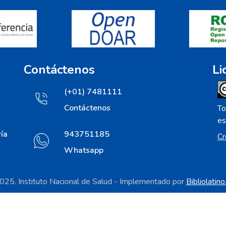
Contáctenos
Li
(+01) 7481111
Contáctenos
To
es
ía
943751185
Cr
Whatsapp
25. Instituto Nacional de Salud - Implementado por
Bibliolatin