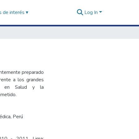
 de interés ▾
Log In
ientemente preparado
frente a los grandes
al en Salud y la
ometido.
édica
,
Perú
 2010 - 2011. Lima: