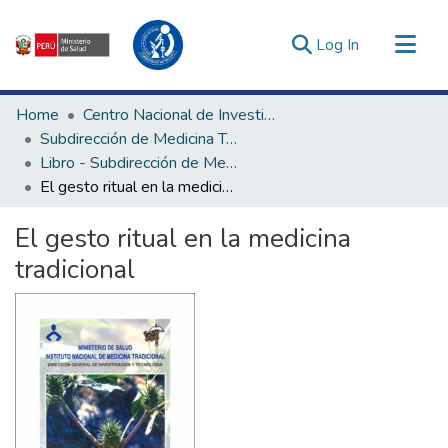
(current)
Log In
Communities & Collections
Home
Centro Nacional de Investigación Social e Interculturalidad en Salud
All of DSpace
Subdirección de Medicina Tradicional, Interculturalidad e Investigación Social en Salud
Libro - Subdirección de Medicina Tradicional, Interculturalidad e Investigación Social en Salud
Statistics
El gesto ritual en la medicina tradicional
Estadísticas Externas
Enlaces de interés ▾
El gesto ritual en la medicina
tradicional