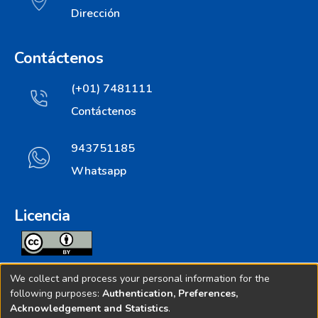
Dirección
Contáctenos
(+01) 7481111
Contáctenos
943751185
Whatsapp
Licencia
Todos los contenidos de repositorio.ins.gob.pe estan
We collect and process your personal information for the
licenciados bajo
following purposes:
Authentication, Preferences,
Acknowledgement and Statistics
.
Creative Commoms License