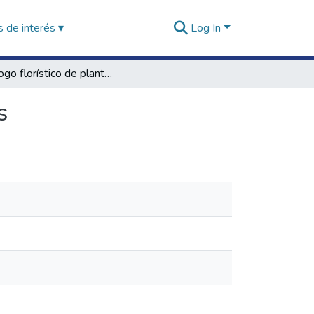
 de interés ▾
Log In
Catálogo florístico de plantas medicinales peruanas
s