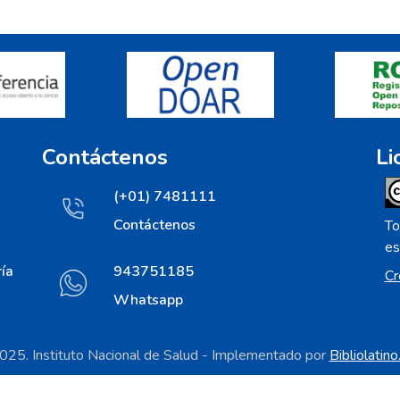
Contáctenos
Li
(+01) 7481111
Contáctenos
To
es
ía
943751185
Cr
Whatsapp
25. Instituto Nacional de Salud - Implementado por
Bibliolatin