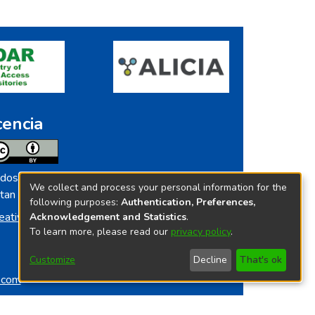
cencia
dos los contenidos de repositorio.ins.gob.pe
We collect and process your personal information for the
tan licenciados bajo
following purposes:
Authentication, Preferences,
eative Commoms License
Acknowledgement and Statistics
.
To learn more, please read our
privacy policy
.
Customize
Decline
That's ok
o.com