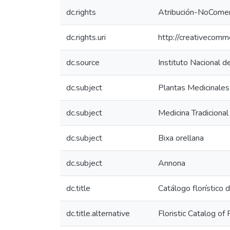
dc.rights
Atribución-NoComer
dc.rights.uri
http://creativecomm
dc.source
Instituto Nacional d
dc.subject
Plantas Medicinales
dc.subject
Medicina Tradicional
dc.subject
Bixa orellana
dc.subject
Annona
dc.title
Catálogo florístico 
dc.title.alternative
Floristic Catalog of