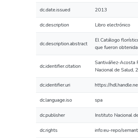
dc.date.issued
2013
dc.description
Libro electrónico
El Catálogo florísti
dc.description.abstract
que fueron obtenida
Santiváñez-Acosta R
dc.identifier.citation
Nacional de Salud, 
dc.identifier.uri
https://hdl.handle
dc.language.iso
spa
dc.publisher
Instituto Nacional d
dc.rights
info:eu-repo/seman