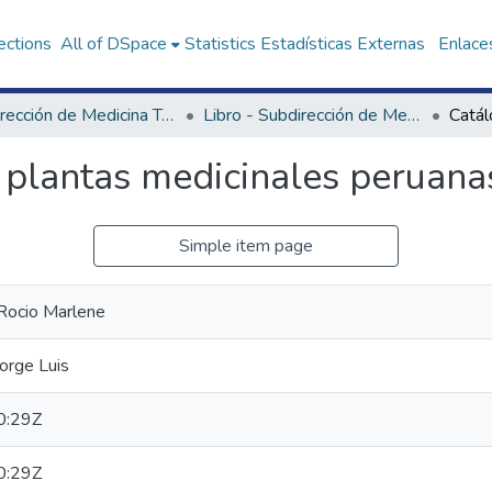
ections
All of DSpace
Statistics
Estadísticas Externas
Enlaces
Subdirección de Medicina Tradicional, Interculturalidad e Investigación Social en Salud
Libro - Subdirección de Medicina Tradicional, Interculturalidad e Investigación Social en Salud
e plantas medicinales peruana
Simple item page
 Rocio Marlene
orge Luis
0:29Z
0:29Z