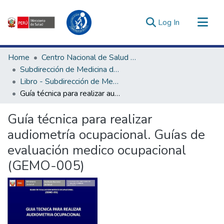
(current)
Log In
Communities & Collections
Home
Centro Nacional de Salud Ocupacional y Protección del Ambiente para la Salud
All of DSpace
Subdirección de Medicina del Trabajo y Ambiental
Libro - Subdirección de Medicina del Trabajo y Ambiental
Statistics
Guía técnica para realizar audiometría ocupacional. Guías de evaluación medico ocupacional (GEMO-005)
Estadísticas Externas
Enlaces de interés ▾
Guía técnica para realizar
audiometría ocupacional. Guías de
evaluación medico ocupacional
(GEMO-005)