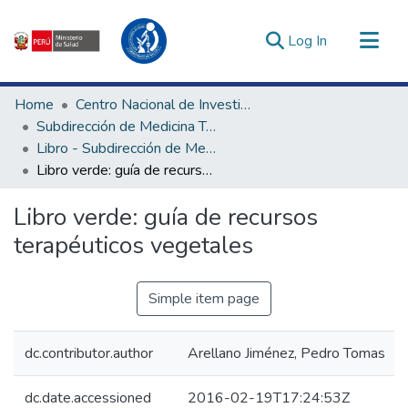
(current)
Log In
Communities & Collections
Home
Centro Nacional de Investigación Social e Interculturalidad en Salud
All of DSpace
Subdirección de Medicina Tradicional, Interculturalidad e Investigación Social en Salud
Libro - Subdirección de Medicina Tradicional, Interculturalidad e Investigación Social en Salud
Statistics
Libro verde: guía de recursos terapéuticos vegetales
Estadísticas Externas
Enlaces de interés ▾
Libro verde: guía de recursos
terapéuticos vegetales
Simple item page
dc.contributor.author
Arellano Jiménez, Pedro Tomas
dc.date.accessioned
2016-02-19T17:24:53Z