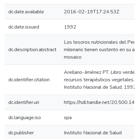
dc.date.available
2016-02-19T17:24:53Z
dc.date.issued
1992
Los tesoros nutricionales del Perú
dc.description.abstract
milenario tienen sustento en su ab
mosaico
Arellano-Jiménez PT. Libro verde: 
dc.identifier.citation
recursos terapéuticos vegetales. . 
Instituto Nacional de Salud; 1992.
dc.identifier.uri
https://hdl.handle.net/20.500.14
dc.language.iso
spa
dc.publisher
Instituto Nacional de Salud