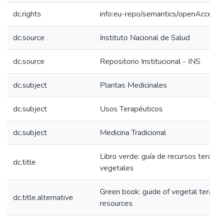
dc.rights
info:eu-repo/semantics/openAcces
dc.source
Instituto Nacional de Salud
dc.source
Repositorio Institucional - INS
dc.subject
Plantas Medicinales
dc.subject
Usos Terapéuticos
dc.subject
Medicina Tradicional
Libro verde: guía de recursos terap
dc.title
vegetales
Green book: guide of vegetal terap
dc.title.alternative
resources