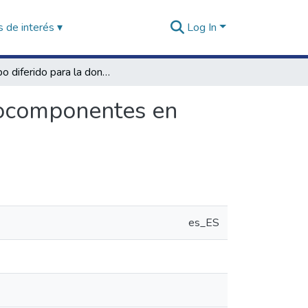
 de interés ▾
Log In
Tiempo diferido para la donación de sangre y hemocomponentes en donantes vacunados contra el COVID-19
mocomponentes en
es_ES