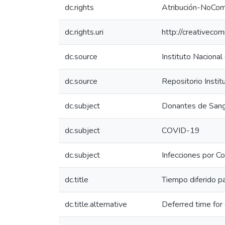
dc.rights
Atribución-NoCom
dc.rights.uri
http://creativeco
dc.source
Instituto Nacional
dc.source
Repositorio Instit
dc.subject
Donantes de San
dc.subject
COVID-19
dc.subject
Infecciones por Co
dc.title
Tiempo diferido 
dc.title.alternative
Deferred time for