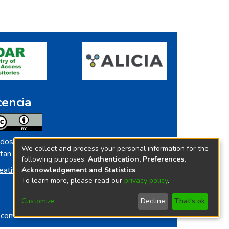
cencia
dos los contenidos de repositorio.ins.gob.pe
We collect and process your personal information for the
tan licenciados bajo
following purposes:
Authentication, Preferences,
eative Commoms License
Acknowledgement and Statistics
.
To learn more, please read our
privacy policy
.
Customize
Decline
That's ok
o.com