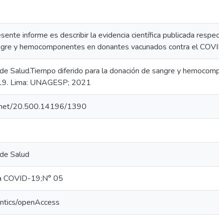
esente informe es describir la evidencia científica publicada respe
angre y hemocomponentes en donantes vacunados contra el COV
l de Salud.Tiempo diferido para la donación de sangre y hemoc
-19. Lima: UNAGESP; 2021
le.net/20.500.14196/1390
 de Salud
ca COVID-19;N° 05
antics/openAccess