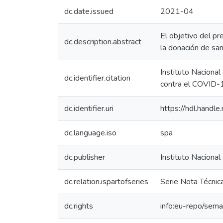
dc.date.issued
2021-04
El objetivo del pr
dc.description.abstract
la donación de s
Instituto Naciona
dc.identifier.citation
contra el COVID
dc.identifier.uri
https://hdl.hand
dc.language.iso
spa
dc.publisher
Instituto Nacional
dc.relation.ispartofseries
Serie Nota Técni
dc.rights
info:eu-repo/sem