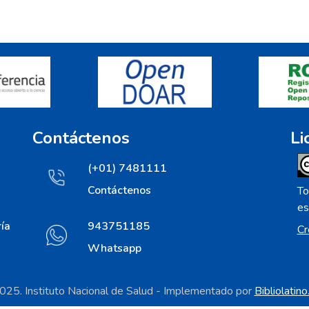
Contáctenos
Li
(+01) 7481111
Contáctenos
To
es
ía
943751185
Cr
Whatsapp
25. Instituto Nacional de Salud - Implementado por
Bibliolatin