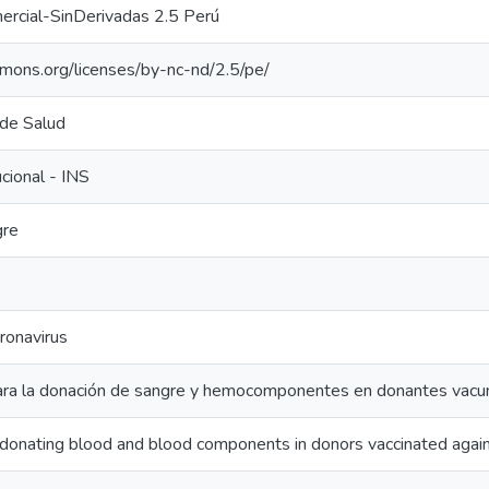
ercial-SinDerivadas 2.5 Perú
mmons.org/licenses/by-nc-nd/2.5/pe/
 de Salud
ucional - INS
gre
ronavirus
para la donación de sangre y hemocomponentes en donantes vac
 donating blood and blood components in donors vaccinated ag