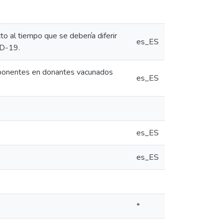
cto al tiempo que se debería diferir
es_ES
ID-19.
omponentes en donantes vacunados
es_ES
es_ES
es_ES
*