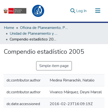
(current)
Log In
Communities & Collections
Home
Oficina de Planeamiento, Presupuesto y Modernización
All of DSpace
Unidad de Planeamiento y Estadística
Compendio estadístico 2005
Statistics
Estadísticas Externas
Compendio estadístico 2005
Enlaces de interés ▾
Simple item page
dc.contributor.author
Medina Rimarachín, Natalio
dc.contributor.author
Vivanco Márquez, Deyni Marcel
dc.date.accessioned
2016-02-23T16:09:19Z