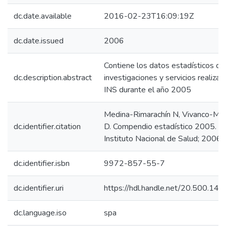
dc.date.available
2016-02-23T16:09:19Z
dc.date.issued
2006
Contiene los datos estadísticos de
dc.description.abstract
investigaciones y servicios realizad
INS durante el año 2005
Medina-Rimarachín N, Vivanco-Má
dc.identifier.citation
D. Compendio estadístico 2005. Li
Instituto Nacional de Salud; 2006.
dc.identifier.isbn
9972-857-55-7
dc.identifier.uri
https://hdl.handle.net/20.500.14
dc.language.iso
spa