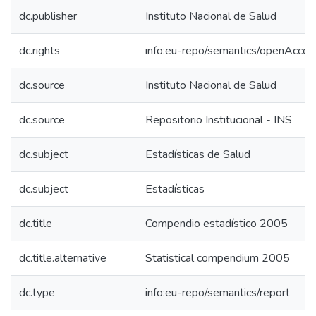
dc.publisher
Instituto Nacional de Salud
dc.rights
info:eu-repo/semantics/openAcces
dc.source
Instituto Nacional de Salud
dc.source
Repositorio Institucional - INS
dc.subject
Estadísticas de Salud
dc.subject
Estadísticas
dc.title
Compendio estadístico 2005
dc.title.alternative
Statistical compendium 2005
dc.type
info:eu-repo/semantics/report