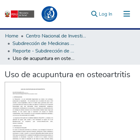
(current)
Log In
Communities & Collections
Home
Centro Nacional de Investigación Social e Interculturalidad en Salud
All of DSpace
Subdirección de Medicinas Complementarias
Reporte - Subdirección de Medicinas Complementarias
Statistics
Uso de acupuntura en osteoartritis
Estadísticas Externas
Enlaces de interés ▾
Uso de acupuntura en osteoartritis