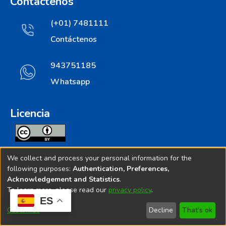
Contáctenos
(+01) 7481111
Contáctenos
943751185
Whatsapp
Licencia
Todos los contenidos de repositorio.ins.gob.pe estan
We collect and process your personal information for the
licenciados bajo
following purposes:
Authentication, Preferences,
Acknowledgement and Statistics
.
Creative Commoms License
To learn more, please read our
privacy policy
.
ES
© 2025. Instituto Nacional de Salud - Implementado por
Customize
Decline
That's ok
Bibliolatino.com