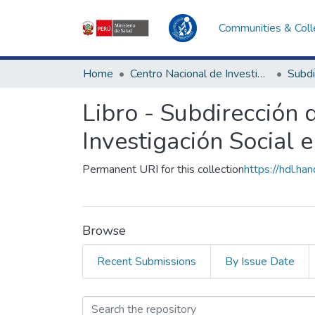
Communities & Coll
Home
Centro Nacional de Investigación Social e Interculturalidad en Salud
Libro - Subdirección d
Investigación Social 
Permanent URI for this collection
https://hdl.h
Browse
Recent Submissions
By Issue Date
Browsing Libro - Subd