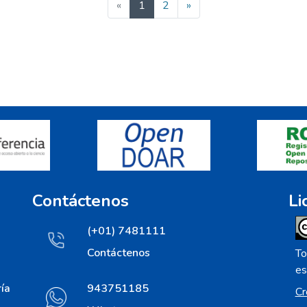
(current)
«
1
2
»
Contáctenos
Li
(+01) 7481111
Contáctenos
To
es
ía
943751185
Cr