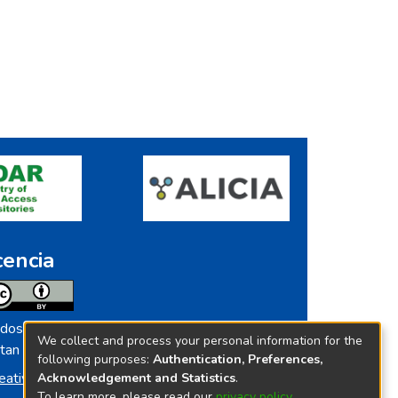
cencia
dos los contenidos de repositorio.ins.gob.pe
We collect and process your personal information for the
tan licenciados bajo
following purposes:
Authentication, Preferences,
eative Commoms License
Acknowledgement and Statistics
.
To learn more, please read our
privacy policy
.