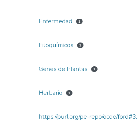
Enfermedad
1
Fitoquímicos
1
Genes de Plantas
1
Herbario
1
https://purl.org/pe-repo/ocde/ford#3