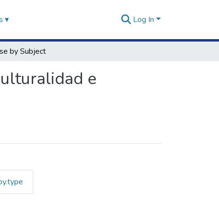
s ▾
Log In
se by Subject
culturalidad e
by.type
al, Interculturalidad e Inves