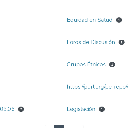
Equidad en Salud
1
Foros de Discusión
1
Grupos Étnicos
1
https://purl.org/pe-repo
.03.06
Legislación
2
1