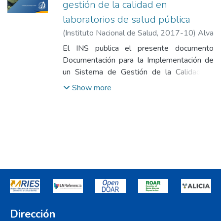
gestión de la calidad en
laboratorios de salud pública
(
Instituto Nacional de Salud
,
2017-10
)
Alva
Ruíz, Fernando Máximo
;
Glenny Araujo,
El INS publica el presente documento
Martha Ayde
;
Salinas Coronel, Gabriela
Documentación para la Implementación de
Viviana
un Sistema de Gestión de la Calidad en
Laboratorios de Salud Pública, en el que se
Show more
difunde la Documentación del SGC del
MINSA, la Documentación del SGC según
ISO 15189:2012 y se brindan pautas para
la elaboración de documentación del SGC
en laboratorios de salud pública
Dirección