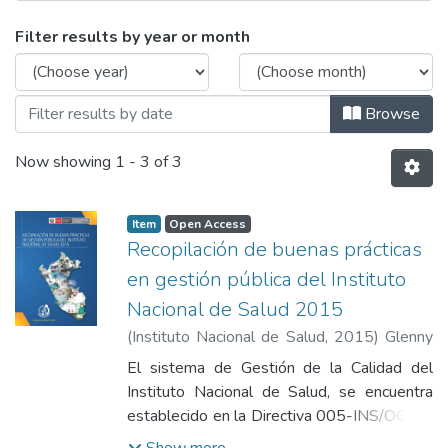
Browsing Libro - Unidad de Gestión d
Filter results by year or month
Browse
Now showing
1 - 3 of 3
Item
Open Access
Recopilación de buenas prácticas
en gestión pública del Instituto
Nacional de Salud 2015
(
Instituto Nacional de Salud
,
2015
)
Glenny
Araujo, Martha Ayde
;
Pérez Escalante,
El sistema de Gestión de la Calidad del
Doris Alicia
;
Alva Ruíz, Fernando Máximo
;
Instituto Nacional de Salud, se encuentra
Sotomayor Torres, Abel Edu
establecido en la Directiva 005-INS/OGAT-
V.0.1, "Directiva del Sistema de Gestión de