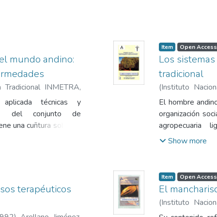
 el grupo social y las
 de su comunidad.
Item
Open Access
 el mundo andino:
Los sistemas 
fermedades
tradicional
na Tradicional INMETRA
,
(
Instituto Naci
aín
1991
)
Delgado S
 aplicada técnicas y
El hombre andino 
te del conjunto de
organización soc
ene una cuñtura sobre el
agropecuaria 
tes y causas de las
ecosistema.
Show more
Item
Open Access
rsos terapéuticos
El mancharis
(
Instituto Naci
1993
)
Delgado S
992
)
Arellano Jiménez,