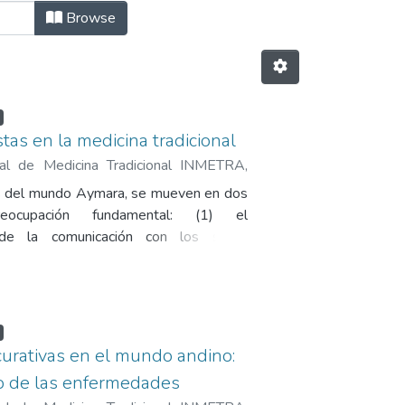
Browse
stas en la medicina tradicional
onal de Medicina Tradicional INMETRA
,
úmar, Hugo Efraín
as del mundo Aymara, se mueven en dos
ocupación fundamental: (1) el
de la comunicación con los seres
ue controlan el mundo y (2) la solución
a enfermedad.
curativas en el mundo andino:
to de las enfermedades