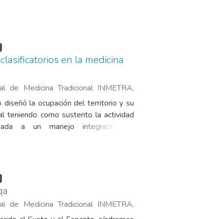
clasificatorios en la medicina
onal de Medicina Tradicional INMETRA
,
úmar, Hugo Efraín
diseñó la ocupación del territorio y su
ial teniendo como sustento la actividad
ligada a un manejo integrado del
qa
onal de Medicina Tradicional INMETRA
,
úmar, Hugo Efraín