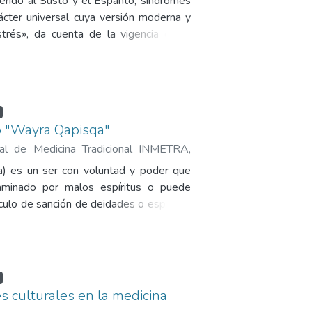
ferido al Susto y el Espanto, síndromes
rácter universal cuya versión moderna y
trés», da cuenta de la vigencia de la
del alma» en las distintas áreas de
a Medicina Tradicional peruana, como
trastornos del sistema nervioso sobre
bre tiene aún mucho que investigar.
 "Wayra Qapisqa"
onal de Medicina Tradicional INMETRA
,
úmar, Hugo Efraín
a) es un ser con voluntad y poder que
aminado por malos espíritus o puede
ulo de sanción de deidades o espíritus;
uele asumir el nombre del elemento al
s culturales en la medicina