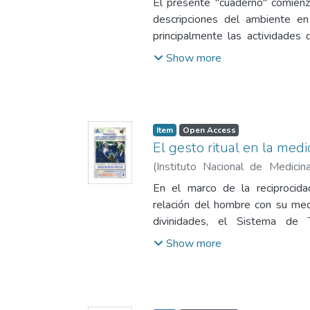
El presente "cuaderno" comienza
descripciones del ambiente en
principalmente las actividades d
peruana.
Show more
Item
Open Access
El gesto ritual en la medi
(
Instituto Nacional de Medici
1980
)
Delgado Súmar, Hugo Efr
En el marco de la reciprocid
relación del hombre con su me
divinidades, el Sistema d
caracteriza la relación HOMBR
Show more
mejor expresión a través de
destinadas a las diversas di
Andino.