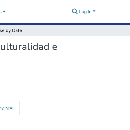
s ▾
Log In
se by Date
culturalidad e
by.type
al, Interculturalidad e Inves