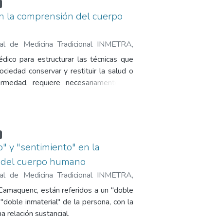
en la comprensión del cuerpo
onal de Medicina Tradicional INMETRA
,
úmar, Hugo Efraín
ico para estructurar las técnicas que
ciedad conservar y restituir la salud o
ermedad, requiere necesariamente de
 y creencias que sólo pueden ser
és del lenguaje.
" y "sentimiento" en la
 del cuerpo humano
onal de Medicina Tradicional INMETRA
,
úmar, Hugo Efraín
 Camaquenc, están referidos a un "doble
n "doble inmaterial" de la persona, con la
a relación sustancial.