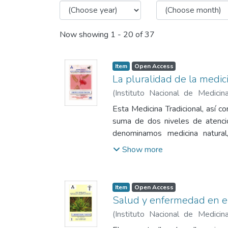
Now showing
1 - 20 of 37
Item
Open Access
La pluralidad de la medici
(
Instituto Nacional de Medici
1980
)
Delgado Súmar, Hugo Efr
Esta Medicina Tradicional, así c
suma de dos niveles de atención
denominamos medicina natura
utilización de recursos curativ
Show more
(animales, vegetales y minerales
que denominamos medicina má
comprende un conjunto de práctic
Item
Open Access
Salud y enfermedad en 
(
Instituto Nacional de Medici
1980
)
Delgado Súmar, Hugo Efr