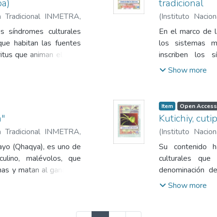
pa)
tradicional
na Tradicional INMETRA
,
(
Instituto Naci
aín
1993
)
Delgado S
s síndromes culturales
En el marco de l
que habitan las fuentes
los sistemas m
ritus que animan el Arco
inscriben los 
mática que se sustenta en
necesidades de id
Show more
e da lugar a una amplia
gentes en la Medicina
Item
Open Access
a"
Kutichiy, cuti
na Tradicional INMETRA
,
(
Instituto Naci
aín
1993
)
Delgado S
Rayo (Qhaqya), es uno de
Su contenido h
lino, malévolos, que
culturales que 
has y matan al ganado y
denominación 
 Granizo (Chijchi) y la
implican «restitui
Show more
alguien; contrao
cabo por personas