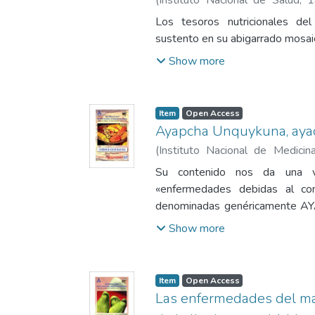
Pedro Tomas
Los tesoros nutricionales del
sustento en su abigarrado mosai
Show more
Item
Open Access
Ayapcha Unquykuna, aya
(
Instituto Nacional de Medici
1993
)
Delgado Súmar, Hugo Efr
Su contenido nos da una vi
«enfermedades debidas al con
denominadas genéricamente
AYACHASQA o AYACHAY, y que i
Show more
por los espíritus de los antep
espíritus de los muertos (Dif
AYATULLU y QAYQA, respectiv
Item
Open Access
Las enfermedades del ma