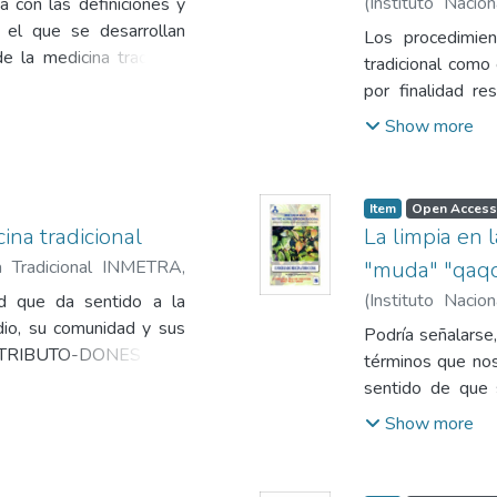
(
Instituto Naci
 con las definiciones y
1980
)
Delgado S
 el que se desarrollan
Los procedimien
e la medicina tradicinal
tradicional como
por finalidad re
como un estado a
Show more
Item
Open Access
cina tradicional
La limpia en 
na Tradicional INMETRA
,
"muda" "qaq
aín
(
Instituto Naci
ad que da sentido a la
1980
)
Delgado S
dio, su comunidad y sus
Podría señalarse
e TRIBUTO-DONES que
términos que nos
E DIVINIDADES, tiene su
sentido de que 
l “pago” de ofrendas
prácticas de dia
Show more
vinidades del Panteón
sustentan en 
FRICCIONAR, SOB