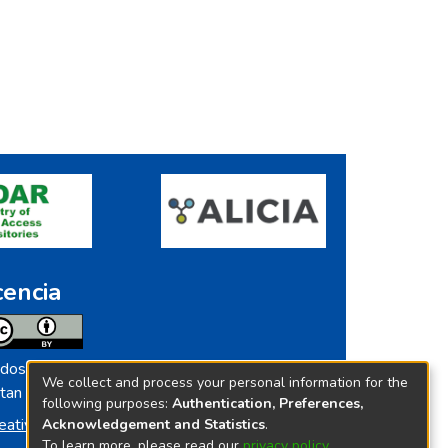
cencia
dos los contenidos de repositorio.ins.gob.pe
We collect and process your personal information for the
tan licenciados bajo
following purposes:
Authentication, Preferences,
eative Commoms License
Acknowledgement and Statistics
.
To learn more, please read our
privacy policy
.