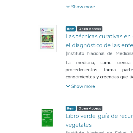
relaciones con la naturaleza,
Show more
deidades que riguen su vida y la
Item
Open Access
Las técnicas curativas en
el diagnóstico de las en
(
Instituto Nacional de Medici
1987
)
Delgado Súmar, Hugo Efr
La medicina, como ciencia
procedimientos forma par
conocimientos y creencias que ti
cuerpo humano y los agen
Show more
enfermedades.
Item
Open Access
Libro verde: guía de recu
vegetales
(
Instituto Nacional de Salud
,
1