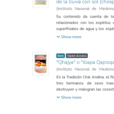
de la lluvia con sol (chira
(
Instituto Nacional de Medici
1993
)
Delgado Súmar, Hugo Efr
Su contenido da cuenta de lo
relacionados con los espíritus 
superficiales de agua y los espí
Iris y la Luna, en una unidad te
Show more
la Tradición Oral Andina y qu
variedad de enfermedades vi
Tradicional peruana.
Item
Open Access
"Qhajya" o "illapa Qapisq
(
Instituto Nacional de Medici
1993
)
Delgado Súmar, Hugo Efr
En la Tradición Oral Andina, el 
tres hermanos de sexo mascu
destruyen y malogran las cosec
al hombre; los otros dos son el
Show more
Nieve (Rit’i).