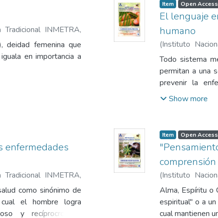
Item
Open Access
El lenguaje 
na Tradicional INMETRA
,
humano
aín
(
Instituto Naci
, deidad femenina que
1982
)
Delgado S
, iguala en importancia a
Todo sistema méd
permitan a una so
prevenir la enf
conociminetos
Show more
aprendidos a trav
Item
Open Access
as enfermedades
"Pensamiento
comprensión
na Tradicional INMETRA
,
(
Instituto Naci
aín
1985
)
Delgado S
 salud como sinónimo de
Alma, Espíritu o
 cual el hombre logra
espiritual" o a u
ioso y recíprocro de
cual mantienen un