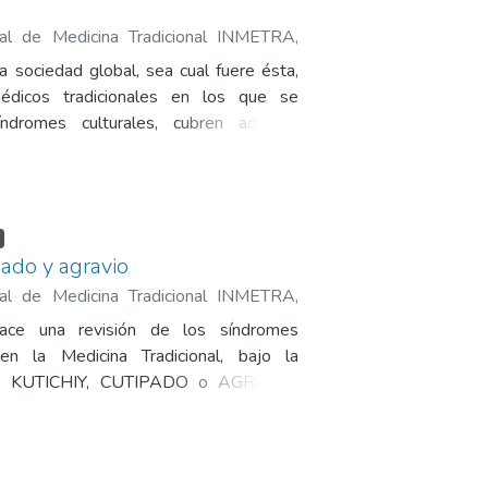
onal de Medicina Tradicional INMETRA
,
úmar, Hugo Efraín
a sociedad global, sea cual fuere ésta,
édicos tradicionales en los que se
síndromes culturales, cubren además
entidad y participación.
pado y agravio
onal de Medicina Tradicional INMETRA
,
úmar, Hugo Efraín
ace una revisión de los síndromes
en la Medicina Tradicional, bajo la
de KUTICHIY, CUTIPADO o AGRAVIO,
r, devolver, contestar, o replicar» algo a
peración ésta que puede ser llevada a
, animales y plantas.