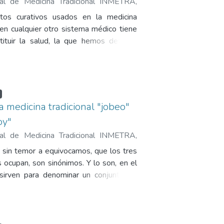
onal de Medicina Tradicional INMETRA
,
úmar, Hugo Efraín
tos curativos usados en la medicina
 en cualquier otro sistema médico tiene
stituir la salud, la que hemos definido
rmónico de equilibrio.
la medicina tradicional "jobeo"
oy"
onal de Medicina Tradicional INMETRA
,
úmar, Hugo Efraín
, sin temor a equivocamos, que los tres
 ocupan, son sinónimos. Y lo son, en el
sirven para denominar un conjunto de
gnóstico y curación, que básicamente se
el mismo procedimiento: FROTAR,
AR el cuerpo con algo.