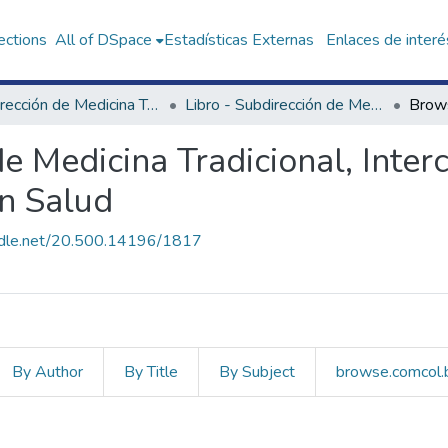
ections
All of DSpace
Estadísticas Externas
Enlaces de interé
Subdirección de Medicina Tradicional, Interculturalidad e Investigación Social en Salud
Libro - Subdirección de Medicina Tradicional, Interculturalidad e Investigación Social en Salud
Brow
e Medicina Tradicional, Inter
en Salud
andle.net/20.500.14196/1817
By Author
By Title
By Subject
browse.comcol.
irección de Medicina Tradicion