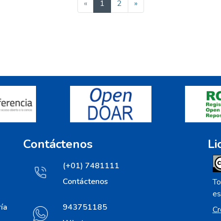
(current)
«
1
2
»
Contáctenos
Li
(+01) 7481111
Contáctenos
To
es
ía
943751185
Cr