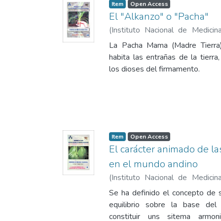
Item
Open Access
El "Alkanzo" o "Pacha"
(
Instituto Nacional de Medici
1981
)
Delgado Súmar, Hugo Efr
La Pacha Mama (Madre Tierra)
habita las entrañas de la tierra
los dioses del firmamento.
Item
Open Access
El carácter animado de l
en el mundo andino
(
Instituto Nacional de Medici
1982
)
Delgado Súmar, Hugo Efr
Se ha definido el concepto de
equilibrio sobre la base del
constituir uns sitema armon