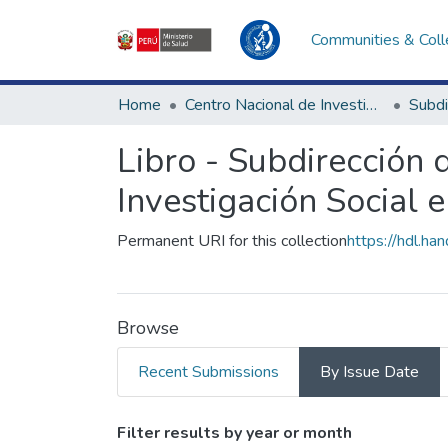
Communities & Coll
Home
Centro Nacional de Investigación Social e Interculturalidad en Salud
Libro - Subdirección d
Investigación Social 
Permanent URI for this collection
https://hdl.h
Browse
Recent Submissions
By Issue Date
Browsing Libro - Subd
Filter results by year or month