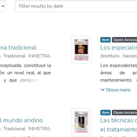
Item
Open Access
na tradicional
Los especiali
na Tradicional INMETRA
,
(
Instituto Naci
aín
1980
)
Delgado S
onceptuada, constituye la
Los especialist
: un nivel real, al que
áreas de pre
l, y que comprende la
mantenimiento 
os, igualmente naturales
sobrenaturales q
Show more
) y un nivel cultural al
al problema de l
gicoreligiosa, y que
as rituales.
Item
Open Access
el mundo andino
Las técnicas 
na Tradicional INMETRA
,
el tratamien
aín