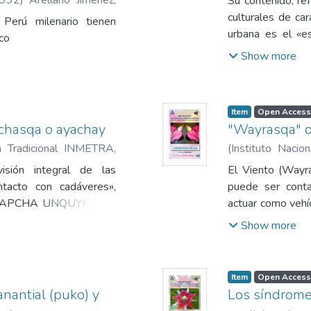
Su contenido, re
culturales de ca
 Perú milenario tienen
urbana es el «es
co
noción «huida 
Show more
desarrollo de l
consecuencia de 
los cuales el hom
Item
Open Access
chasqa o ayachay
"Wayrasqa" o
na Tradicional INMETRA
,
(
Instituto Naci
aín
1993
)
Delgado S
sión integral de las
El Viento (Wayr
tacto con cadáveres»,
puede ser cont
 AYAPCHA UNQUYKUNA,
actuar como vehíc
ntegra las provocadas
en ambos casos s
Show more
asados (Gentiles) y los
que va asociado.
untos), conocidos como
amente.
Item
Open Access
nantial (puko) y
Los síndrome