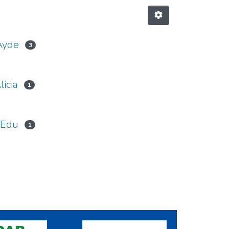
Ayde
3
licia
1
 Edu
1