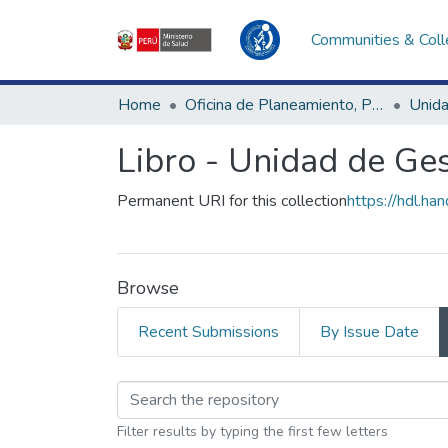
Communities & Coll
Home
Oficina de Planeamiento, Presupuesto y Modernización
Libro - Unidad de Ges
Permanent URI for this collection
https://hdl.h
Browse
Recent Submissions
By Issue Date
Browsing Libro - Uni
Filter results by typing the first few letters