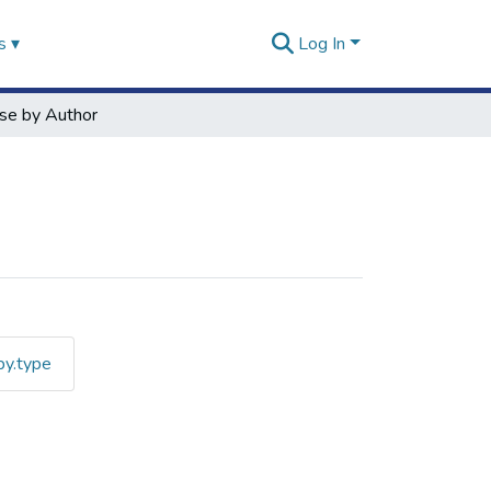
s ▾
Log In
se by Author
by.type
by Author