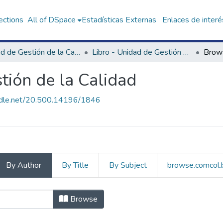
ections
All of DSpace
Estadísticas Externas
Enlaces de interé
Unidad de Gestión de la Calidad
Libro - Unidad de Gestión de la Calidad
Brow
tión de la Calidad
andle.net/20.500.14196/1846
By Author
By Title
By Subject
browse.comcol.
dad de Gestión de la Calidad 
Browse